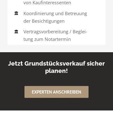
von Kauf­in­ter­es­senten
Koor­di­nie­rung und Betreuung
der Besich­ti­gungen
Vertrags­vor­be­rei­tung / Beglei­
tung zum Notar­termin
Jetzt Grund­stücks­ver­kauf sicher
planen!
EXPERTEN ANSCHREIBEN