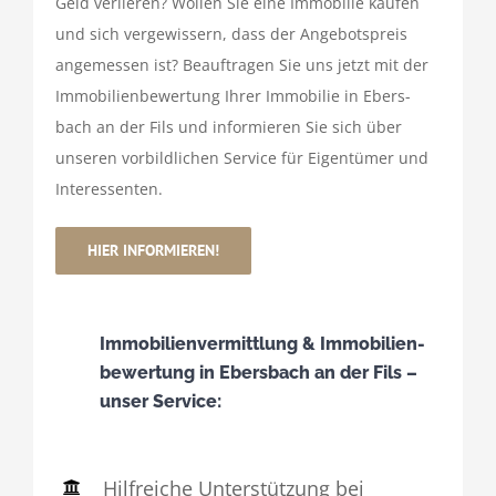
Geld verlieren? Wollen Sie eine Immo­bilie kaufen
und sich verge­wis­sern, dass der Ange­bots­preis
ange­messen ist? Beauf­tragen Sie uns jetzt mit der
Immo­bi­li­en­be­wer­tung Ihrer Immo­bilie in Ebers­
bach an der Fils und infor­mieren Sie sich über
unseren vorbild­li­chen Service für Eigen­tümer und
Inter­es­senten.
HIER INFOR­MIEREN!
Immo­bi­li­en­ver­mitt­lung & Immo­bi­li­en­
be­wer­tung in Ebers­bach an der Fils –
unser Service:
Hilf­reiche Unter­stüt­zung bei