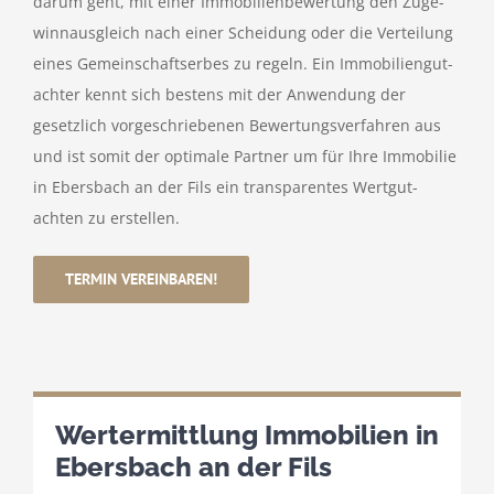
darum geht, mit einer Immo­bi­li­en­be­wer­tung den Zuge­
winn­aus­gleich nach einer Schei­dung oder die Vertei­lung
eines Gemein­schafts­erbes zu regeln. Ein Immo­bi­li­en­gut­
achter kennt sich bestens mit der Anwen­dung der
gesetz­lich vorge­schrie­benen Bewer­tungs­ver­fahren aus
und ist somit der opti­male Partner um für Ihre Immo­bilie
in Ebers­bach an der Fils ein trans­pa­rentes Wert­gut­
achten zu erstellen.
TERMIN VEREIN­BAREN!
Wert­ermitt­lung Immo­bi­lien in
Ebers­bach an der Fils