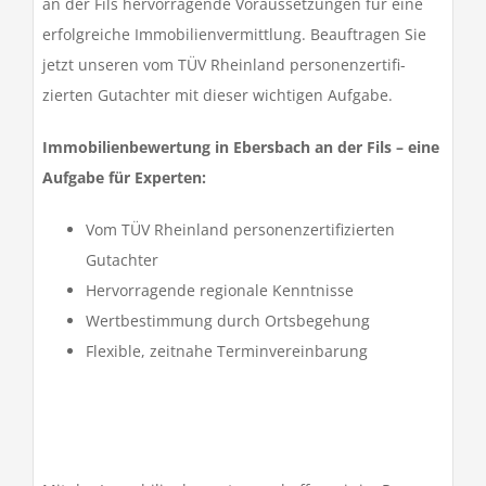
an der Fils hervor­ra­gende Voraus­set­zungen für eine
erfolg­reiche Immo­bi­li­en­ver­mitt­lung. Beauf­tragen Sie
jetzt unseren vom TÜV Rhein­land perso­nen­zer­ti­fi­
zierten Gutachter mit dieser wich­tigen Aufgabe.
Immo­bi­li­en­be­wer­tung
in Ebers­bach an der Fils – eine
Aufgabe für Experten:
Vom TÜV Rhein­land perso­nen­zer­ti­fi­zierten
Gutachter
Hervor­ra­gende regio­nale Kennt­nisse
Wert­be­stim­mung durch Orts­be­ge­hung
Flexible, zeit­nahe Termin­ver­ein­ba­rung