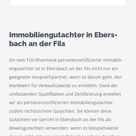
Immo­bi­li­en­gut­achter in Ebers­
bach an der Fils
Ein vom TÜV Rhein­land perso­nen­zer­ti­fi­zierter Immo­bi­li­
en­gut­achter ist in Ebers­bach an der Fils nicht nur ein
geeig­neter Ansprech­partner, wenn es darum geht, den
Markt­wert für Verkaufs­zwecke zu ermit­teln. Dank der
umfas­senden Quali­fi­ka­tion und Zerti­fi­zie­rung erstellen
wir als perso­nen­zer­ti­fi­zierten Immo­bi­li­en­gut­achter
zudem rechts­si­chere Gutachten. Sie können diese
Gutachten vor Gericht in Ebers­bach an der Fils als
Beweis­gut­achten verwenden, wenn es beispiels­weise