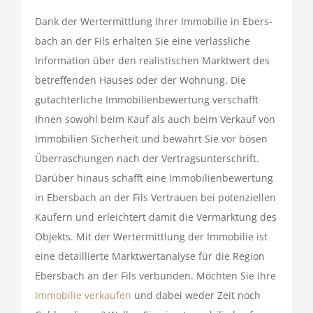
Dank der Wert­ermitt­lung Ihrer Immo­bilie in Ebers­
bach an der Fils erhalten Sie eine verläss­liche
Infor­ma­tion über den realis­ti­schen Markt­wert des
betref­fenden Hauses oder der Wohnung. Die
gutach­ter­liche Immo­bi­li­en­be­wer­tung verschafft
Ihnen sowohl beim Kauf als auch beim Verkauf von
Immo­bi­lien Sicher­heit und bewahrt Sie vor bösen
Über­ra­schungen nach der Vertrags­un­ter­schrift.
Darüber hinaus schafft eine Immo­bi­li­en­be­wer­tung
in Ebers­bach an der Fils Vertrauen bei poten­zi­ellen
Käufern und erleich­tert damit die Vermark­tung des
Objekts. Mit der Wert­ermitt­lung der Immo­bilie ist
eine detail­lierte Markt­wert­ana­lyse für die Region
Ebers­bach an der Fils verbunden. Möchten Sie Ihre
Immo­bilie verkaufen
und dabei weder Zeit noch