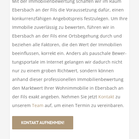
Mit der Immo­bi­li­en­be­wer­tung schaffen wir im Raum
Ebers­bach an der Fils die Voraus­set­zung dafür, einen
konkur­renz­fä­higen Ange­bots­preis fest­zu­legen. Um Ihre
Immo­bilie zuver­lässig zu bewerten, führen wir in
Ebers­bach an der Fils eine Orts­be­ge­hung durch und
beziehen alle Faktoren, die den Wert der Immo­bi­lien
beein­flussen, korrekt ein. Anders als pauschale Bewer­
tungs­por­tale im Internet gelangen wir dadurch nicht
nur zu einem groben Richt­wert, sondern können
anhand dieser profes­sio­nellen Immo­bi­li­en­be­wer­tung
den Markt­wert Ihrer Wohn­im­mo­bilie in Ebers­bach an
der Fils exakt angeben. Nehmen Sie jetzt
Kontakt
zu
unserem
Team
auf, um einen Termin zu verein­baren.
KONTAKT AUFNEHMEN!