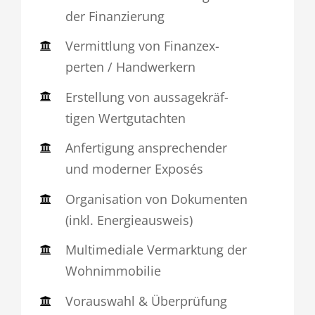
der Finan­zie­rung
Vermitt­lung von Finanz­ex­
perten / Hand­wer­kern
Erstel­lung von aussa­ge­kräf­
tigen Wert­gut­achten
Anfer­ti­gung anspre­chender
und moderner Exposés
Orga­ni­sa­tion von Doku­menten
(inkl. Ener­gie­aus­weis)
Multi­me­diale Vermark­tung der
Wohn­im­mo­bilie
Vorauswahl & Über­prü­fung